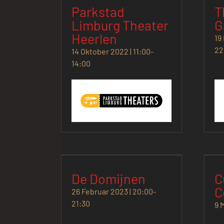
Parkstad
T
Limburg Theater
G
Heerlen
19
22
14 Oktober 2022 | 11:00
-
14:00
De Domijnen
C
C
26 Februar 2023 | 20:00
-
21:30
9 