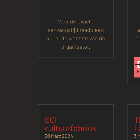
Voor de exacte
aanvangstijd raadpleeg
a
a.u.b. de website van de
a
organisator.
ECI
T
cultuurfabriek
L
30 März 2024
3 