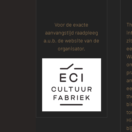
Voor de exacte
Th
aanvangstijd raadpleeg
in
a.u.b. de website van de
zi
organisator.
ee
Wa
om
pr
am
ee
th
bi
to
Hi
bi