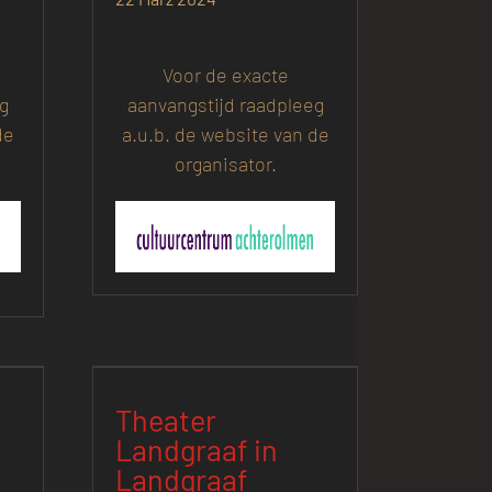
Voor de exacte
eg
aanvangstijd raadpleeg
de
a.u.b. de website van de
organisator.
Theater
Landgraaf in
Landgraaf