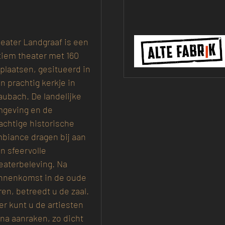
eater Landgraaf is een
tiem theater met 160
tplaatsen, gesitueerd in
n prachtig kerkje in
ubach. De landelijke
geving en de
achtige historische
biance dragen bij aan
n sfeervolle
eaterbeleving. Na
nnenkomst in de oude
ren, betreedt u de zaal.
er kunt u de artiesten
jna aanraken, zo dicht