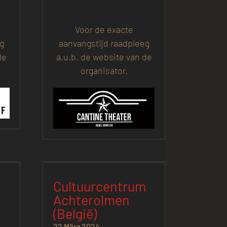
Voor de exacte
eg
aanvangstijd raadpleeg
de
a.u.b. de website van de
organisator.
Cultuurcentrum
Achterolmen
(België)
22 März 2024