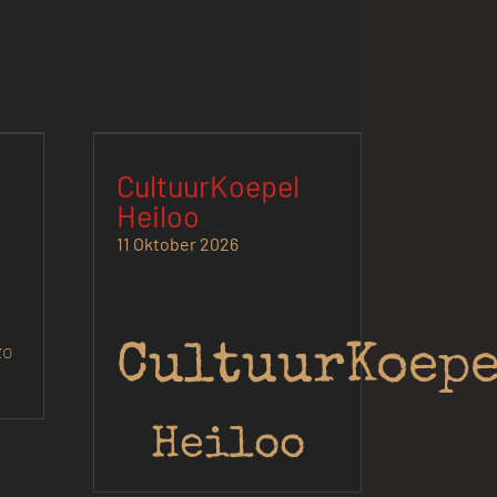
CultuurKoepel
Heiloo
11 Oktober 2026
zo
Cultuur
Koep
Heiloo