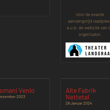
Voor de exacte
aanvangstijd raadple
a.u.b. de website van 
organisator.
omani Venlo
Alte Fabrik
Nettetal
Dezember 2023
28 Januar 2024