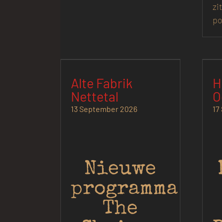
zi
po
Alte Fabrik
H
Nettetal
O
13 September 2026
17
Nieuwe
programma
The