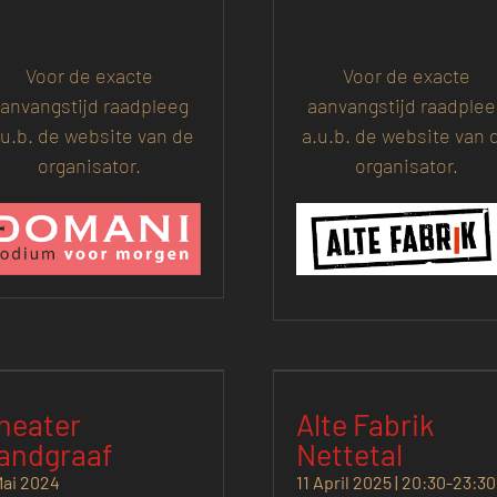
Voor de exacte
Voor de exacte
anvangstijd raadpleeg
aanvangstijd raadple
.u.b. de website van de
a.u.b. de website van 
organisator.
organisator.
heater
Alte Fabrik
andgraaf
Nettetal
Mai 2024
11 April 2025 | 20:30
-
23:30