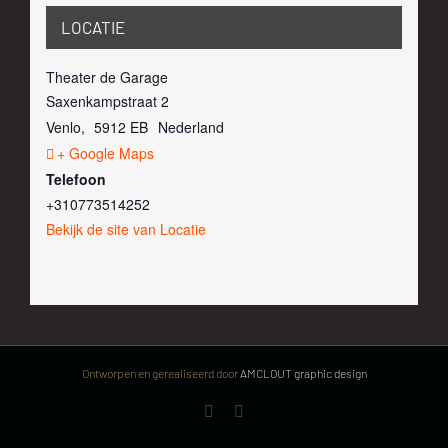
LOCATIE
Theater de Garage
Saxenkampstraat 2
Venlo
,
5912 EB
Nederland
+ Google Maps
Telefoon
+310773514252
Bekijk de site van Locatie
Ontworpen en gerealiseerd door
AMCLOUT graphic design
Facebook
YouTube