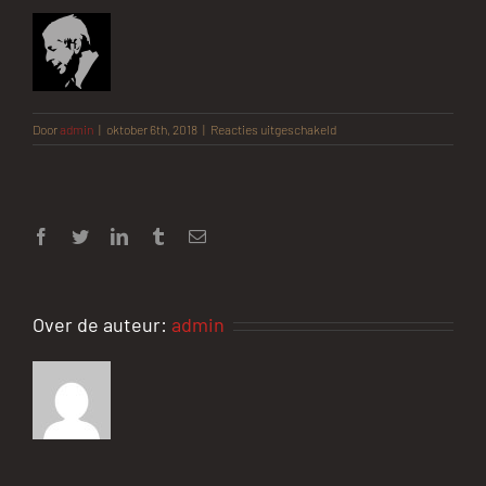
voor
Door
admin
|
oktober 6th, 2018
|
Reacties uitgeschakeld
cohen@72
Facebook
Twitter
LinkedIn
Tumblr
E-
mail
Over de auteur:
admin